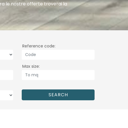
gni
oposte
Reference code
Max size
SEARCH