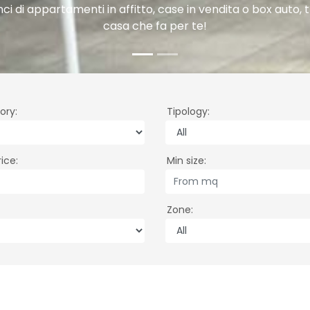
 aiutiamo a trovare la casa dei tuoi so
 la casa che fa per te sfogliando le nostre numerose pr
ory
Tipology
rice
Min size
Zone