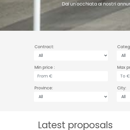
Ti
Trova
Contract
Categ
Min price
Max p
Province
City
Latest proposals